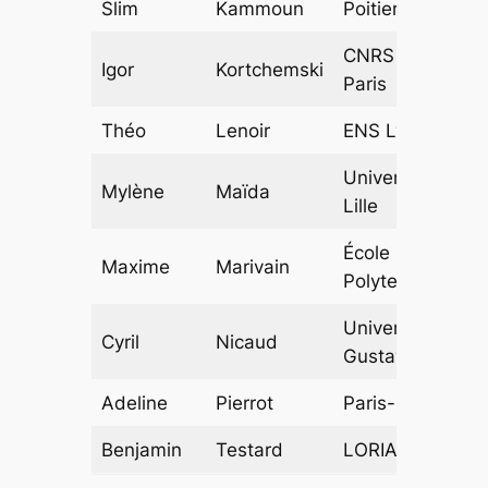
Slim
Kammoun
Poitiers
CNRS & ENS
Igor
Kortchemski
Paris
Théo
Lenoir
ENS Lyon
Université de
Mylène
Maïda
Lille
École
Maxime
Marivain
Polytechnique
Université
Cyril
Nicaud
Gustave Eiffel
Adeline
Pierrot
Paris-Saclay
Benjamin
Testard
LORIA