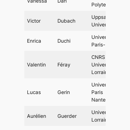
Vanessa
Dan
Polytechnique
Uppsala
Victor
Dubach
University
Université
Enrica
Duchi
Paris-Cité
CNRS &
Valentin
Féray
Université de
Lorraine
Université
Lucas
Gerin
Paris
Nanterre
Université de
Aurélien
Guerder
Lorraine