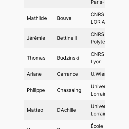
Paris-Nord
CNRS &
Mathilde
Bouvel
LORIA
CNRS & École
Jérémie
Bettinelli
Polytechnique
CNRS & ENS
Thomas
Budzinski
Lyon
Ariane
Carrance
U.Wien
Université de
Philippe
Chassaing
Lorraine
Université de
Matteo
D’Achille
Lorraine
École