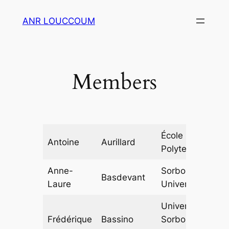
Aller
ANR LOUCCOUM
au
contenu
Members
École
Antoine
Aurillard
Polytechnique
Anne-
Sorbonne
Basdevant
Laure
Université
Université
Frédérique
Bassino
Sorbonne