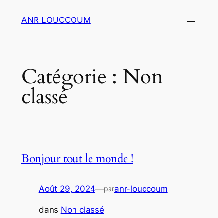
Aller
ANR LOUCCOUM
au
contenu
Catégorie :
Non
classé
Bonjour tout le monde !
Août 29, 2024
—
anr-louccoum
par
dans
Non classé